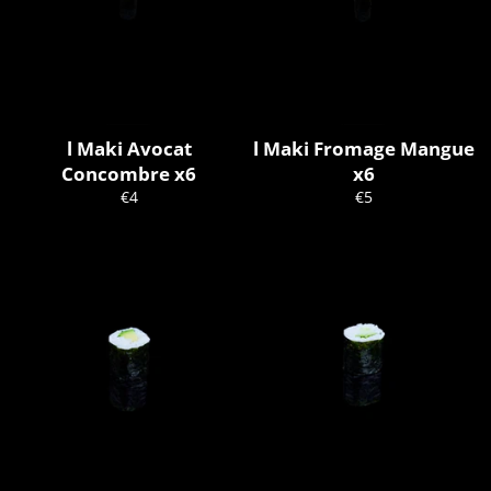
l Maki Avocat
l Maki Fromage Mangue
Concombre x6
x6
Prix
Prix
€4
€5
régulier
régulier