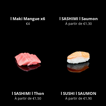
l Maki Mangue x6
l SASHIMI l Saumon
Prix
€4
À partir de €1,30
régulier
l SASHIMI l Thon
l SUSHI l SAUMON
À partir de €1,50
À partir de €1,90