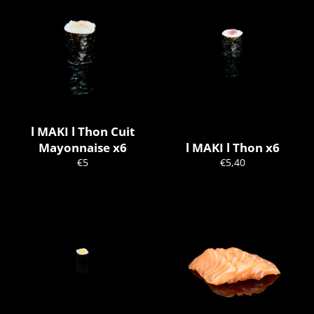
l MAKI l Thon Cuit
Mayonnaise x6
l MAKI l Thon x6
Prix
Prix
€5
€5,40
régulier
régulier