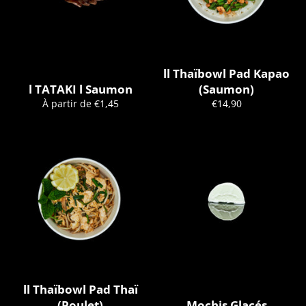
ll Thaïbowl Pad Kapao
l TATAKI l Saumon
(Saumon)
Prix
À partir de €1,45
€14,90
régulier
ll Thaïbowl Pad Thaï
(Poulet)
Mochis Glacés