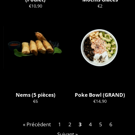
Prix
Prix
€10,90
€2
régulier
régulier
Nems (5 pièces)
Poke Bowl (GRAND)
Prix
Prix
€6
€14,90
régulier
régulier
« Précédent
1
2
3
4
5
6
Suivant »