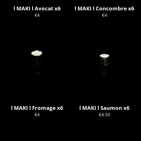
l MAKI l Avocat x6
l MAKI l Concombre x6
Prix
Prix
€4
€4
régulier
régulier
l MAKI l Fromage x6
l MAKI l Saumon x6
Prix
Prix
€4
€4,50
régulier
régulier