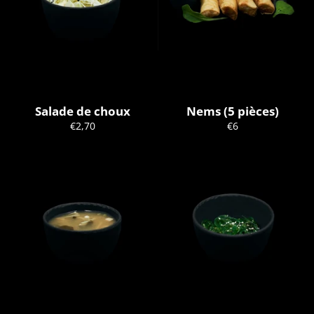
Salade de choux
Nems (5 pièces)
Prix
Prix
€2,70
€6
régulier
régulier