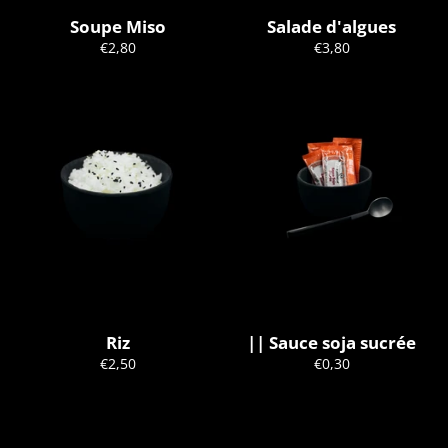
Soupe Miso
Salade d'algues
Prix
Prix
€2,80
€3,80
régulier
régulier
Riz
|| Sauce soja sucrée
Prix
Prix
€2,50
€0,30
régulier
régulier