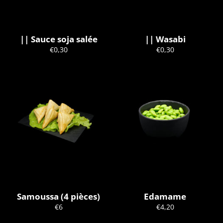
|| Sauce soja salée
|| Wasabi
Prix
Prix
€0,30
€0,30
régulier
régulier
Samoussa (4 pièces)
Edamame
Prix
Prix
€6
€4,20
régulier
régulier