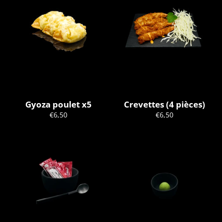
Gyoza poulet x5
Crevettes (4 pièces)
Prix
Prix
€6,50
€6,50
régulier
régulier