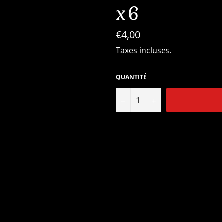
x6
Prix
€4,00
régulier
Taxes incluses.
QUANTITÉ
−
+