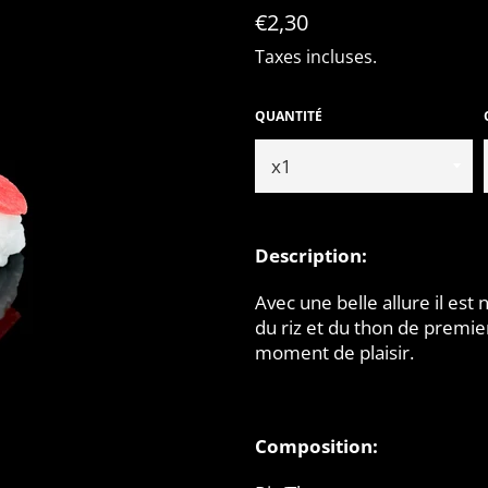
Prix
€2,30
régulier
Taxes incluses.
QUANTITÉ
Description:
Avec une belle allure il est
du riz et du thon de premie
moment de plaisir.
Composition: