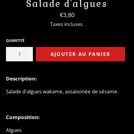
Salade d'algues
Prix
€3,80
régulier
Taxes incluses.
QUANTITÉ
−
+
AJOUTER AU PANIER
Description:
Salade d'algues wakame, assaisonée de sésame.
Composition:
Algues