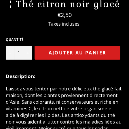
¦ Thé citron noir glacé
Prix
€2,50
régulier
Taxes incluses.
QUANTITÉ
−
+
AJOUTER AU PANIER
Description:
Laissez vous tenter par notre délicieux thé glacé fait
maison, dont les plantes proviennent directement
d'Asie. Sans colorants, ni conservateurs et riche en
vitamines C, le citron nettoie votre organisme et
aide à digérer les lipides. Les antioxydants du thé
noir vous aident à lutter contre les maladies liées au
vieillissement. Moins sucré que tous les sodas