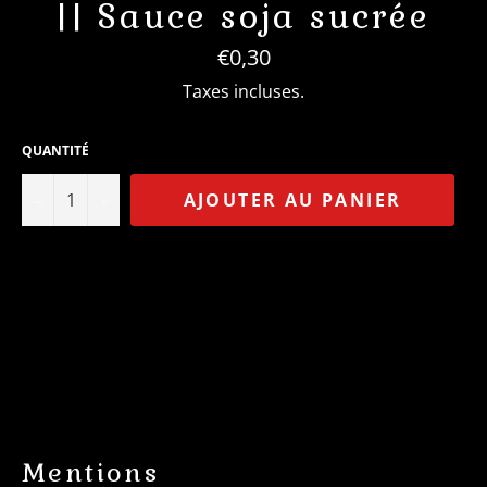
|| Sauce soja sucrée
Prix
€0,30
régulier
Taxes incluses.
QUANTITÉ
−
+
AJOUTER AU PANIER
Mentions