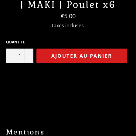
| MAKI | Poulet x6
Prix
€5,00
régulier
Taxes incluses.
QUANTITÉ
−
+
AJOUTER AU PANIER
Mentions