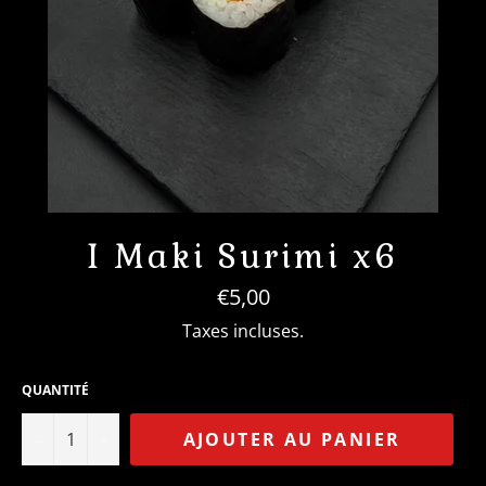
I Maki Surimi x6
Prix
€5,00
régulier
Taxes incluses.
QUANTITÉ
−
+
AJOUTER AU PANIER