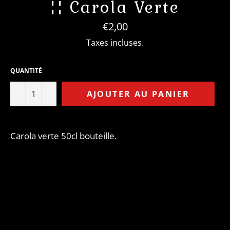
¦¦ Carola Verte
Prix
€2,00
régulier
Taxes incluses.
QUANTITÉ
−
+
AJOUTER AU PANIER
Carola verte 50cl bouteille.