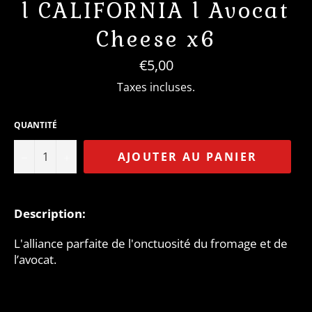
l CALIFORNIA l Avocat
Cheese x6
Prix
€5,00
régulier
Taxes incluses.
QUANTITÉ
−
+
AJOUTER AU PANIER
Description:
L'alliance parfaite de l'onctuosité du fromage et de
l’avocat.